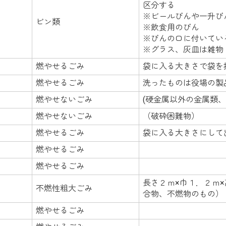
区分する
※ビールびんや一升び
ビン類
※飲食用のびん
※びんの口に付いてい
※グラス、灰皿は雑物
燃やせるごみ
袋に入る大きさで袋を
燃やせるごみ
洗ったものは役場の製
燃やせないごみ
(硬金属以外の金属類
燃やせないごみ
（破砕困難物）
燃やせるごみ
袋に入る大きさにして
燃やせるごみ
燃やせるごみ
長さ２ｍ×巾１．２ｍ
不燃性粗大ごみ
合物、不燃物のもの）
燃やせるごみ