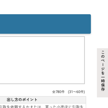
このページを一時保存
全780件 (31～60件)
出し方のポイント
引取を依頼するかまたは、買った小売店に引取を