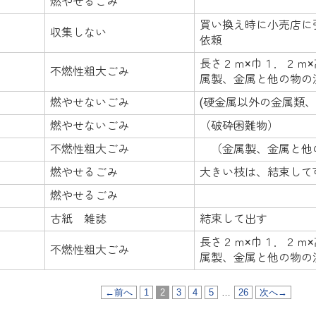
燃やせるごみ
買い換え時に小売店に
収集しない
依頼
長さ２ｍ×巾１．２ｍ
不燃性粗大ごみ
属製、金属と他の物の
燃やせないごみ
(硬金属以外の金属類
燃やせないごみ
（破砕困難物）
不燃性粗大ごみ
（金属製、金属と他
燃やせるごみ
大きい枝は、結束して
燃やせるごみ
古紙 雑誌
結束して出す
長さ２ｍ×巾１．２ｍ
不燃性粗大ごみ
属製、金属と他の物の
←前へ
1
2
3
4
5
…
26
次へ→