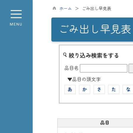
ホーム
ごみ出し早見表
MENU
ごみ出し早見表
絞り込み検索をする
品目名
▼品目の頭文字
あ
か
さ
た
な
品目