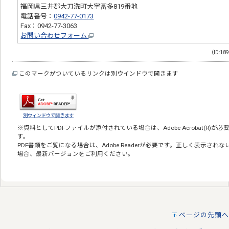
福岡県三井郡大刀洗町大字冨多819番地
電話番号：
0942-77-0173
Fax：0942-77-3063
お問い合わせフォーム
（ID:18
このマークがついているリンクは別ウインドウで開きます
別ウィンドウで開きます
※資料としてPDFファイルが添付されている場合は、
Adobe Acrobat(R)
が必
す。
PDF書類をご覧になる場合は、
Adobe Reader
が必要です。正しく表示されな
場合、最新バージョンをご利用ください。
ページの先頭へ