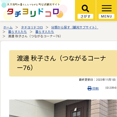
MENU
さがす
ホーム
タチヨリドコロ
分類から探す（観光サブサイト）
暮らす人たち
暮らす人たち
渡邊 秋子さん（つながるコーナー76）
渡邊 秋子さん（つながるコーナ
ー76）
最終更新日：
2023年11月1日
（ID:2094
印刷