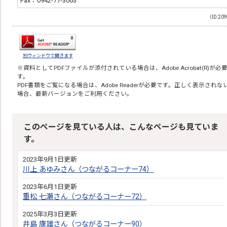
Fax：0942-77-3063
（ID:20
別ウィンドウで開きます
※資料としてPDFファイルが添付されている場合は、
Adobe Acrobat(R)
が必
す。
PDF書類をご覧になる場合は、
Adobe Reader
が必要です。正しく表示されな
場合、最新バージョンをご利用ください。
このページを見ている人は、こんなページも見ていま
す。
2023年9月1日更新
川上 あゆみさん（つながるコーナー74）
2023年6月1日更新
重松 七瀬さん（つながるコーナー72）
2025年3月3日更新
井島 康雄さん（つながるコーナー90）