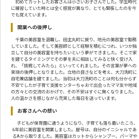
初めてカットしたお客さんは小さいお子さんでした。学生時代
に練習していた時とは全く感覚が異なり、とても緊張したのを今
でも覚えています。
開業への後押し
千葉の美容室を退職し、田主丸町に戻り、地元の美容室で勤務
していました。そして美容師として経験を積むにつれ、いつか独
立して自分の美容室を持ちたいという夢ができました。そこで家
を建てるタイミングでその夢を夫に相談してみると快く受け入
れ、「挑戦してみたら」といってくれました。その言葉が夢への
実現の後押しとなりました。立地の良さなどを考え、大刀洗町に
自宅兼店舗を建てました。当初は大刀洗町のことは何も分からず
不安でしたが子育て支援センターちゃおで出会ったママ友や地域
の方々との交流のおかげで、その不安はすぐに無くなりました。
人の温かさを感じながら充実した毎日を送っています。
お客さんへの想い
子どもが保育園に通うようになり、子育ても落ち着いたころ、
6年前に美容室を開業しました。屋号は、自分のイニシャルであ
るAから取りました。美容室はカットからシャンプー、パーマや