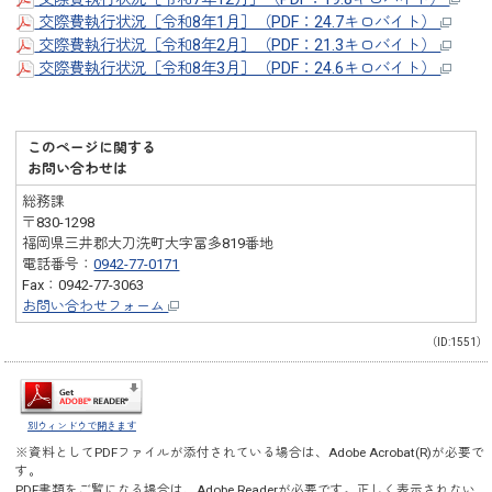
交際費執行状況［令和8年1月］（PDF：24.7キロバイト）
交際費執行状況［令和8年2月］（PDF：21.3キロバイト）
交際費執行状況［令和8年3月］（PDF：24.6キロバイト）
このページに関する
お問い合わせは
総務課
〒830-1298
福岡県三井郡大刀洗町大字冨多819番地
電話番号：
0942-77-0171
Fax：0942-77-3063
お問い合わせフォーム
（ID:1551）
別ウィンドウで開きます
※資料としてPDFファイルが添付されている場合は、
Adobe Acrobat(R)
が必要で
す。
PDF書類をご覧になる場合は、
Adobe Reader
が必要です。正しく表示されない