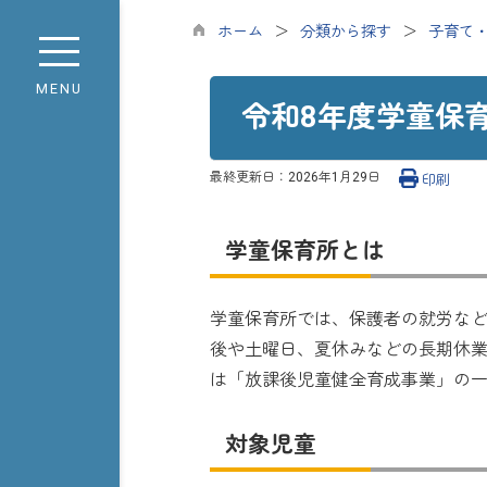
ホーム
分類から探す
子育て
MENU
令和8年度学童保
最終更新日：
2026年1月29日
印刷
学童保育所とは
学童保育所では、保護者の就労な
後や土曜日、夏休みなどの長期休
は「放課後児童健全育成事業」の
対象児童