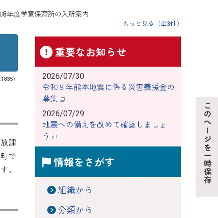
和8年度学童保育所の入所案内
もっと見る（全3件）
重要なお知らせ
2026/07/30
:1835）
令和８年熊本地震に係る災害義援金の
募集
このページを一時保存
2026/07/29
地震への備えを改めて確認しましょ
う
、放課
洗町で
情報をさがす
ます。
組織から
分類から