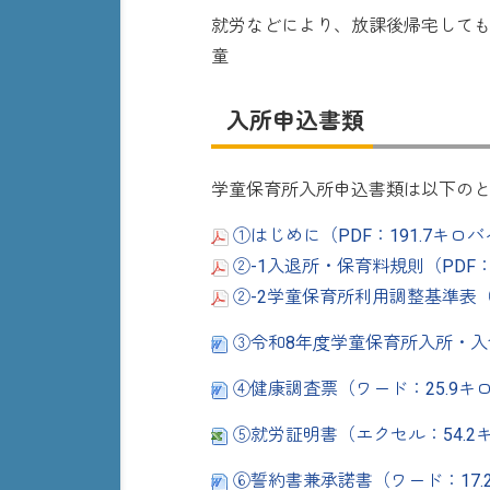
就労などにより、放課後帰宅しても
童
入所申込書類
学童保育所入所申込書類は以下の
①はじめに（PDF：191.7キロ
②-1入退所・保育料規則（PDF：
②-2学童保育所利用調整基準表（
③令和8年度学童保育所入所・入
④健康調査票（ワード：25.9キ
⑤就労証明書（エクセル：54.2
⑥誓約書兼承諾書（ワード：17.