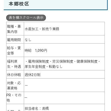
本郷校区
表を横スクロール表示
職種・募
水産加工・卸売り業務
集内容
雇用期間
なし
給与・賃
時給 1,090円
金等
福利厚
・雇用保険制度・労災保険制度・健康保険制度・
生・待遇
厚生年金制度・転勤なし
休日休暇
週休2日制
対象・応
－
募資格
PR・その
－
他
担当者名：高橋