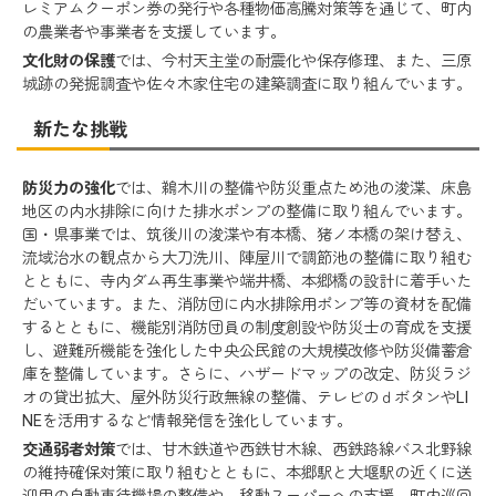
レミアムクーポン券の発行や各種物価高騰対策等を通じて、町内
の農業者や事業者を支援しています。
文化財の保護
では、今村天主堂の耐震化や保存修理、また、三原
城跡の発掘調査や佐々木家住宅の建築調査に取り組んでいます。
新たな挑戦
防災力の強化
では、鵜木川の整備や防災重点ため池の浚渫、床島
地区の内水排除に向けた排水ポンプの整備に取り組んでいます。
国・県事業では、筑後川の浚渫や有本橋、猪ノ本橋の架け替え、
流域治水の観点から大刀洗川、陣屋川で調節池の整備に取り組む
とともに、寺内ダム再生事業や端井橋、本郷橋の設計に着手いた
だいています。また、消防団に内水排除用ポンプ等の資材を配備
するとともに、機能別消防団員の制度創設や防災士の育成を支援
し、避難所機能を強化した中央公民館の大規模改修や防災備蓄倉
庫を整備しています。さらに、ハザードマップの改定、防災ラジ
オの貸出拡大、屋外防災行政無線の整備、テレビのｄボタンやLI
NEを活用するなど情報発信を強化しています。
交通弱者対策
では、甘木鉄道や西鉄甘木線、西鉄路線バス北野線
の維持確保対策に取り組むとともに、本郷駅と大堰駅の近くに送