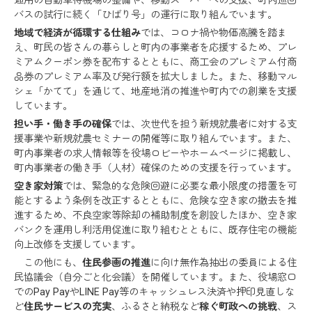
迎用の自動車待機場の整備や、移動スーパーへの支援、町内巡回
バスの試行に続く「ひばり号」の運行に取り組んでいます。
地域で経済が循環する仕組み
では、コロナ禍や物価高騰を踏ま
え、町民の皆さんの暮らしと町内の事業者を応援するため、プレ
ミアムクーポン券を配布するとともに、商工会のプレミアム付商
品券のプレミアム率及び発行額を拡大しました。また、移動マル
シェ「かてて」を通じて、地産地消の推進や町内での創業を支援
しています。
担い手・働き手の確保
では、次世代を担う新規就農者に対する支
援事業や新規就農セミナーの開催等に取り組んでいます。また、
町内事業者の求人情報等を役場ロビーやホームページに掲載し、
町内事業者の働き手（人材）確保のための支援を行っています。
空き家対策
では、緊急的な危険回避に必要な最小限度の措置を可
能とするよう条例を改正するとともに、危険な空き家の撤去を推
進するため、不良空家等除却の補助制度を創設したほか、空き家
バンクを運用し利活用促進に取り組むとともに、既存住宅の機能
向上改修を支援しています。
この他にも、
住民参画の推進
に向け無作為抽出の委員による住
民協議会（自分ごと化会議）を開催しています。また、役場窓口
でのPay PayやLINE Pay等のキャッシュレス決済や押印見直しな
ど
住民サービスの充実
、ふるさと納税など
稼ぐ町政への挑戦
、ス