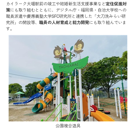
カイラーク大堰駅前の竣工や結婚新生活支援事業など
定住促進対
策
にも取り組むとともに、デジタル庁・福岡県・自治大学校への
職員派遣や慶應義塾大学SFC研究所と連携した「大刀洗みらい研
究所」の開設等、
職員の人材育成と能力開発
にも取り組んでいま
す。
公園複合遊具