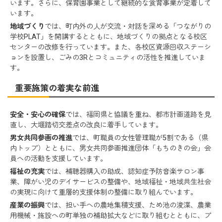
います。さらに、保育園事業として継続的な食育事業が定着して
います。
地域づくり
では、町内外の人が交流・対話を深める「つながりの
学校PLAT」を開講するとともに、地域づくりの拠点となる校区
センターの改修を行っています。また、各校区資源回収ステーシ
ョンを設置し、ごみの3Rとコミュニティの活性を推進していま
す。
重要施策の着実な前進
安全・安心の確保
では、福岡県と協議を重ね、都市計画道路を見
直し、大堰踏切交差点の改良に着手しています。
男女共同参画の推進
では、町職員の女性管理職が5割である（県
内トップ）とともに、男女共同参画推進団体「もちのきの会」会
員への活動を支援しています。
福祉の充実
では、補聴器購入の助成、認知症予防音楽サロン事
業、障がい児のデイサービスの整備や、地域福祉・地域共生社会
の実現に向けて重層的支援体制の整備に取り組んでいます。
産業の振興
では、担い手への農地集積支援、ため池の浚渫、農業
用機械・施設への町単独の補助拡大などに取り組むとともに、プ