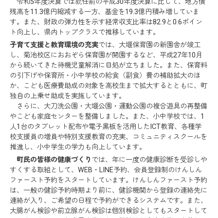
令和5年度決算では就任前の平成30年度決算に比して、地方債
残高を11.3億円縮減する一方、基金を19.3億円積み増していま
す。また、財政の弾力性を示す経常収支比率は82.9と0.6ポイン
ト向上し、県内トップクラスで推移しています。
子育て支援と教育環境の充実
では、大堰保育園の新園舎が竣工
し、菊池校区におおぞら保育園が開園するなど、平成27年10月
から続いてきた待機児童解消に目処が立ちました。また、保育料
の引下げや保育所・小中学校の給食（副食）費の補助拡大のほ
か、こども医療費助成の対象を高校生まで拡大するとともに、町
独自の上乗せ助成を実施しています。
さらに、大刀洗公園・大堰公園・運動公園の複合遊具の再整備
やこども家庭センターを整備しました。また、小中学校では、1
人1台のタブレット配布や電子黒板を活用したICT教育、各種学
校支援員の増員や特別支援教育の充実、コミュニティスクールを
推進し、小中学生の学力も向上しています。
町民の皆様の健康づくり
では、年に一度の健康診断を受診しや
すくする取組として、WEB・LINE予約、会員登録制のけんしん
ファースト予約をスタートしています。けんしんファースト予約
は、一般の健診予約時期より前に、健診機関から登録の連絡先に
連絡が入り、ご希望の日程で予約ができるシステムです。また、
大腸がん検診や前立腺がん検診は個別検診としてもスタートして