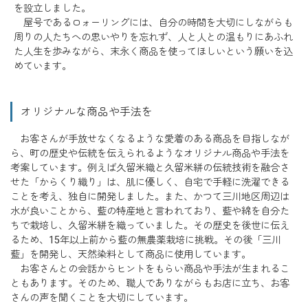
を設立しました。
屋号であるロォーリングには、自分の時間を大切にしながらも
周りの人たちへの思いやりを忘れず、人と人との温もりにあふれ
た人生を歩みながら、末永く商品を使ってほしいという願いを込
めています。
オリジナルな商品や手法を
お客さんが手放せなくなるような愛着のある商品を目指しなが
ら、町の歴史や伝統を伝えられるようなオリジナル商品や手法を
考案しています。例えば久留米織と久留米絣の伝統技術を融合さ
せた「からくり織り」は、肌に優しく、自宅で手軽に洗濯できる
ことを考え、独自に開発しました。また、かつて三川地区周辺は
水が良いことから、藍の特産地と言われており、藍や綿を自分た
ちで栽培し、久留米絣を織っていました。その歴史を後世に伝え
るため、15年以上前から藍の無農薬栽培に挑戦。その後「三川
藍」を開発し、天然染料として商品に使用しています。
お客さんとの会話からヒントをもらい商品や手法が生まれるこ
ともあります。そのため、職人でありながらもお店に立ち、お客
さんの声を聞くことを大切にしています。