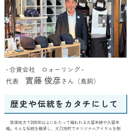
- 合資会社 ロォーリング -
實藤 俊彦
代表
さん（鳥飼）
歴史や伝統をカタチにして
筑後地方で200年以上にわたって縫われる久留米絣や久留米
織。そんな伝統を継承し、大刀洗町でオリジナルアイテムを制