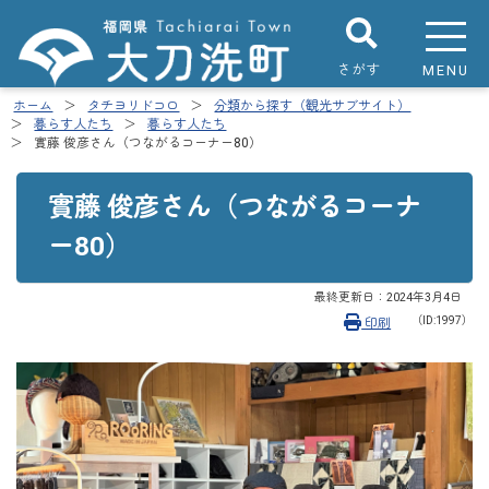
さがす
MENU
ホーム
タチヨリドコロ
分類から探す（観光サブサイト）
暮らす人たち
暮らす人たち
實藤 俊彦さん（つながるコーナー80）
實藤 俊彦さん（つながるコーナ
ー80）
最終更新日：
2024年3月4日
（ID:1997）
印刷