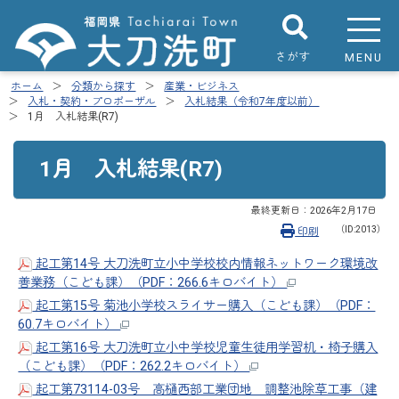
さがす
MENU
ホーム
分類から探す
産業・ビジネス
入札・契約・プロポーザル
入札結果（令和7年度以前）
1月 入札結果(R7)
1月 入札結果(R7)
最終更新日：
2026年2月17日
（ID:2013）
印刷
起工第14号 大刀洗町立小中学校校内情報ネットワーク環境改
善業務（こども課）（PDF：266.6キロバイト）
起工第15号 菊池小学校スライサー購入（こども課）（PDF：
60.7キロバイト）
起工第16号 大刀洗町立小中学校児童生徒用学習机・椅子購入
（こども課）（PDF：262.2キロバイト）
起工第73114-03号 高樋西部工業団地 調整池除草工事（建