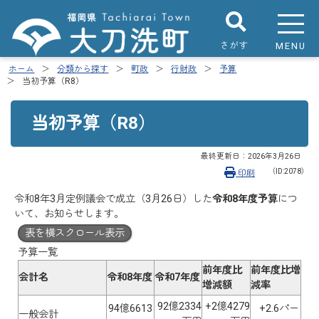
さがす
MENU
ホーム
分類から探す
町政
行財政
予算
当初予算（R8）
当初予算（R8）
最終更新日：
2026年3月26日
（ID:2078）
印刷
令和8年3月定例議会で成立（3月26日）した
令和8年度予算
につ
いて、お知らせします。
表を横スクロール表示
予算一覧
前年度比
前年度比増
会計名
令和8年度
令和7年度
増減額
減率
92億2334
+2億4279
94億6613
+2.6パー
一般会計