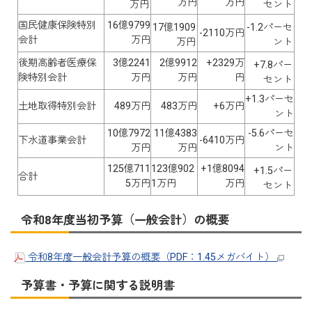
万円
万円
万円
セント
国民健康保険特別
16億9799
17億1909
-1.2パーセ
-2110万円
会計
万円
万円
ント
後期高齢者医療保
3億2241
2億9912
+2329万
+7.8パー
険特別会計
万円
万円
円
セント
+1.3パーセ
土地取得特別会計
489万円
483万円
+6万円
ント
10億7972
11億4383
-5.6パーセ
下水道事業会計
-6410万円
万円
万円
ント
125億711
123億902
+1億8094
+1.5パー
合計
5万円
1万円
万円
セント
令和8年度当初予算（一般会計）の概要
令和8年度一般会計予算の概要（PDF：1.45メガバイト）
予算書・予算に関する説明書