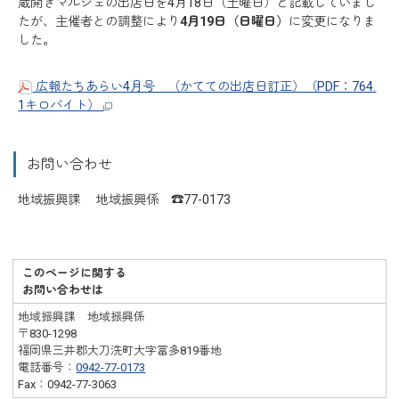
蔵開きマルシェの出店日を4月18日（土曜日）と記載していまし
たが、主催者との調整により
4月19日（日曜日）
に変更になりま
した。
広報たちあらい4月号 （かてての出店日訂正）（PDF：764.
1キロバイト）
お問い合わせ
地域振興課 地域振興係 ☎77-0173
このページに関する
お問い合わせは
地域振興課 地域振興係
〒830-1298
福岡県三井郡大刀洗町大字冨多819番地
電話番号：
0942-77-0173
Fax：0942-77-3063