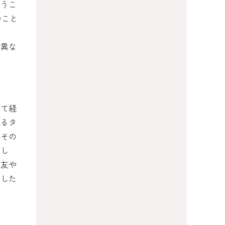
まうこ
つこと
が異な
して経
てるタ
。その
まし
マ友や
実した