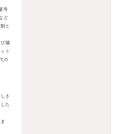
屋号
など
約制と
遊び場
カット
代の
楽しさ
トした
いま