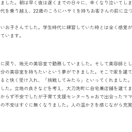
きました。朝は早く夜は遅くまでの日々に、辛くなり泣いてし
代を乗り越え、22歳のころにハサミを持ちお客さんの前に立
いお子さんでした。学生時代に練習していた時とは全く感覚
えています。
に戻り、地元の美容室で勤務していました。そして美容師と
自分の美容室を持ちたいという夢ができました。そこで家を建
みると快く受け入れ、「挑戦してみたら」といってくれました
ました。立地の良さなどを考え、大刀洗町に自宅兼店舗を建て
分からず不安でしたが子育て支援センターちゃおで出会ったマ
その不安はすぐに無くなりました。人の温かさを感じながら充