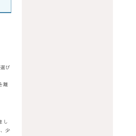
を選び
を離
まし
ら、少