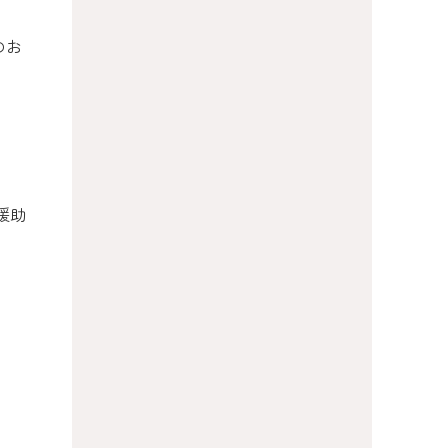
のお
援助