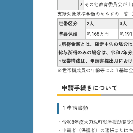
7
その他教育委員会が上
支給対象基準金額のめやすの一覧
世帯区分
2人
3人
準要保護
約168万円
約19
○所得金額とは、確定申告の場合は
給与所得のみの場合は、令和7年
○世帯構成は、申請書提出月にお
※世帯構成員の年齢等により基準
申請手続きについて
1 申請書類
・令和8年度大刀洗町就学援助費受
・申請者（保護者）の通帳または