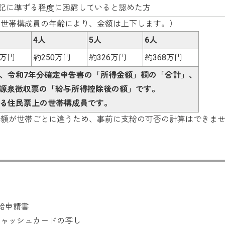
記に準ずる程度に困窮していると認めた方
（世帯構成員の年齢により、金額は上下します。）
4人
5人
6人
1万円
約250万円
約326万円
約368万円
、令和7年分確定申告書の「所得金額」欄の「合計」、
分源泉徴収票の「給与所得控除後の額」です。
ける住民票上の世帯構成員です。
金額が世帯ごとに違うため、事前に支給の可否の計算はできま
給申請書
キャッシュカードの写し