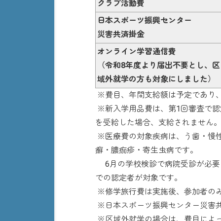
クラブ活動費
日本スポーツ振興センター
災害共済掛金
オンライン学習通信費
（令和8年度より届出不要とし、区
域外就学の方も対象にしました）
※費目、年間支給額は予定であり
※新入学用品費は、第1回審査で認
を受給した場合、支給されません
※医療費の対象疾病は、う歯・慢
癬・膿痂疹・寄生虫病です。
6月の学校検診で病院受診が必要と
での認定者が対象です。
※修学旅行費は実施後、参加者の
※日本スポーツ振興センター災害共
※区域外就学の場合は、費目によ