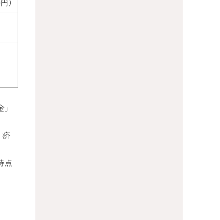
0円）
金」
・疥
時点