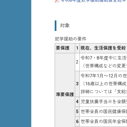
令和8年度就学援助援助費受給申請書
対象
就学援助の要件
要保護
1
現在、生活保護を受給
令和7・8年度中に生
2
（世帯構成などの変更
令和7年1月～12月
3
（16歳以上の世帯構
詳細については「支給
準要保護
4
児童扶養手当※を全額
5
世帯全員の国民健康保
6
世帯全員の国民年金保