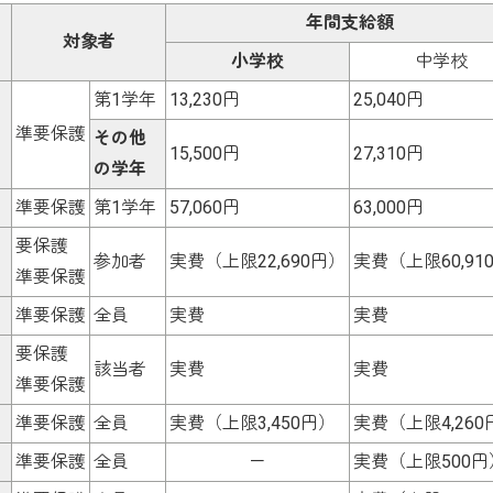
年間支給額
対象者
小学校
中学校
第1学年
13,230円
25,040円
準要保護
その他
15,500円
27,310円
の学年
準要保護
第1学年
57,060円
63,000円
要保護
参加者
実費（上限22,690円）
実費（上限60,91
準要保護
準要保護
全員
実費
実費
要保護
該当者
実費
実費
準要保護
準要保護
全員
実費（上限3,450円）
実費（上限4,260
準要保護
全員
－
実費（上限500円