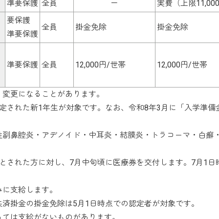
準要保護
全員
－
実費（上限11,00
要保護
全員
掛金免除
掛金免除
準要保護
準要保護
全員
12,000円/世帯
12,000円/世帯
、変更になることがあります。
定された新1年生が対象です。なお、令和8年3月に「入学準備
。
性副鼻腔炎・アデノイド・中耳炎・結膜炎・トラコーマ・白癬
された方に対し、7月中旬頃に医療券を交付します。7月1日
みに支給します。
済掛金の掛金免除は5月1日時点での認定者が対象です。
っては支給がないものがあります。