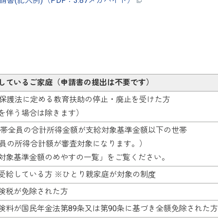
(記入例)（PDF：3.87メガバイト）
しているご家庭（申請書の提出は不要です）
活保護法に定める教育扶助の停止・廃止を受けた方
を伴う場合は除きます）
の世帯全員の合計所得金額が支給対象基準金額以下の世帯
成員の所得合計額が審査対象になります。）
対象基準金額のめやすの一覧」をご覧ください。
受給している方 ※ひとり親家庭が対象の制度
険税が免除された方
険料が国民年金法第89条又は第90条に基づき全額免除された方