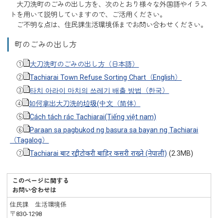
大刀洗町のごみの出し方を、次のとおり様々な外国語やイラス
トを用いて説明していますので、ご活用ください。
ご不明な点は、住民課生活環境係までお問い合わせください。
町のごみの出し方
①
大刀洗町のごみの出し方（日本語）
②
Tachiarai Town Refuse Sorting Chart（English）
③
타치 아라이 마치의 쓰레기 배출 방법（한국）
④
如何拿出大刀洗的垃圾(中文（简体）
⑤
Cách tách rác Tachiarai(Tiếng việt nam)
⑥
Paraan sa pagbukod ng basura sa bayan ng Tachiarai
（Tagalog）
⑦
Tachiarai बाट रद्दीटोकरी बाहिर कसरी राख्ने (नेपाली)
(2.3MB)
このページに関する
お問い合わせは
住民課 生活環境係
〒830-1298