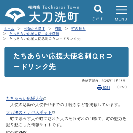
さがす
MENU
ホーム
分類から探す
町政
町の魅力
たちあらい応援大使・応援店舗
たちあらい応援大使名刺ＱＲコードリンク先
たちあらい応援大使名刺ＱＲコ
ードリンク先
最終更新日：
2025年11月18日
（ID:51）
印刷
たちあらい応援大使
大使の活動や大使任命までの手続きなどを掲載しています。
大刀洗のアナバスポット
町で暮らす人や町に訪れた人のそれぞれの目線で、町の魅力を
掘り起こした情報サイトです。
町公式SNS