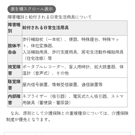
表を横スクロール表示
障害種別と給付される日常生活用具について
障害種
給付される日常生活用具
別
歩行補助杖（一本杖）、便器、特殊寝台、特殊マッ
肢体不
ト、体位変換器、
自由
入浴補助用具、歩行支援用具、居宅生活動作補助用具
（住宅改修）等
視覚障
ポータブルレコーダー、盲人用時計、拡大読書器、体
害
温計（音声式）、その他
聴覚障
屋内信号装置、情報受信装置、通信装置等
害
内部障
ネブライザー（吸引器）、電気式たん吸引器、ストマ
害
用装具（蓄便袋・蓄尿袋）
なお、原則として介護保険との重複種目については、介護保険
制度が優先となります。