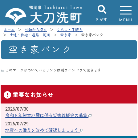
さがす
MENU
ホーム
分類から探す
くらし・手続き
土地・住宅・道路・河川
空き家
空き家バンク
空き家バンク
このマークがついているリンクは別ウインドウで開きます
重要なお知らせ
2026/07/30
令和８年熊本地震に係る災害義援金の募集
2026/07/29
地震への備えを改めて確認しましょう