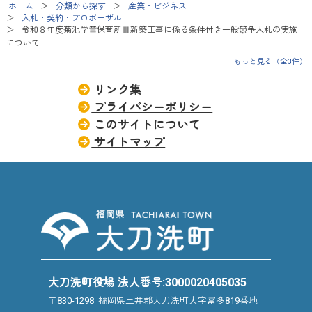
ホーム
分類から探す
産業・ビジネス
入札・契約・プロポーザル
令和８年度菊池学童保育所Ⅲ新築工事に係る条件付き一般競争入札の実施
について
もっと見る（全3件）
リンク集
プライバシーポリシー
このサイトについて
サイトマップ
大刀洗町役場 法人番号:3000020405035
〒830-1298 福岡県三井郡大刀洗町大字冨多819番地